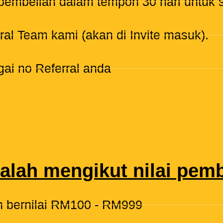
pembelian dalam tempoh 30 hari untuk se
al Team kami (akan di Invite masuk).
ai no Referral anda
dalah mengikut nilai pemb
 bernilai RM100 - RM999