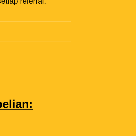
tiap referral.
elian: