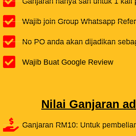
Ganjaran hanya sah untuk 1 kali 
Wajib join Group Whatsapp Referr
No PO anda akan dijadikan sebag
Wajib Buat Google Review
Nilai Ganjaran a
Ganjaran RM10: Untuk pembelian