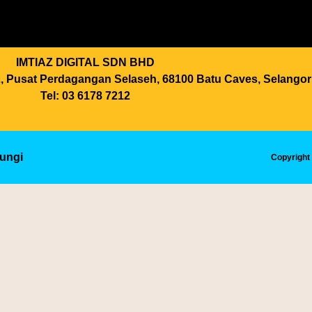
t
e
e
a
b
g
g
o
r
IMTIAZ DIGITAL SDN BHD
r
o
a
S2, Pusat Perdagangan Selaseh, 68100 Batu Caves, Selangor
a
k
m
Tel: 03 6178 7212
m
ungi
Copyright 