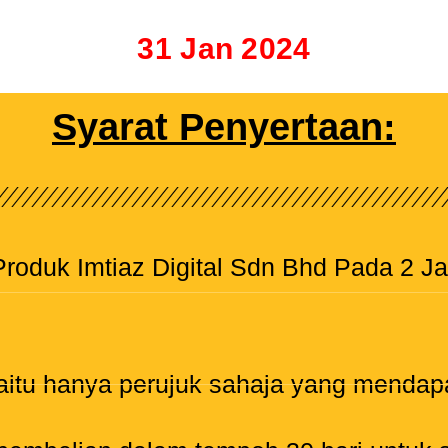
31 Jan 2024
Syarat Penyertaan:
roduk Imtiaz Digital Sdn Bhd Pada 2 J
 iaitu hanya perujuk sahaja yang mendap