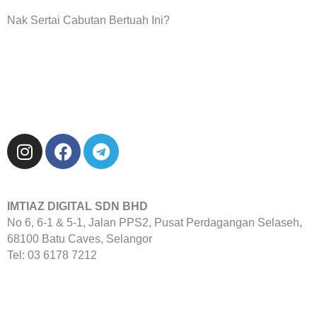
Nak Sertai Cabutan Bertuah Ini?
I
F
T
n
a
e
s
c
l
t
e
e
IMTIAZ DIGITAL SDN BHD
a
b
g
No 6, 6-1 & 5-1, Jalan PPS2, Pusat Perdagangan Selaseh,
g
o
r
68100 Batu Caves, Selangor
r
o
a
Tel: 03 6178 7212
a
k
m
m
Home
Profil
Produk
Galeri
FAQ
Hubungi